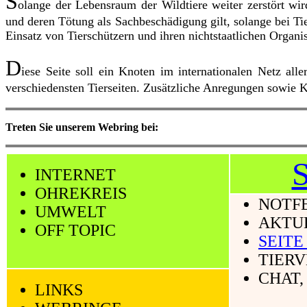
S
olange der Lebensraum der Wildtiere weiter zerstört wi
und deren Tötung als Sachbeschädigung gilt, solange bei Tie
Einsatz von Tierschützern und ihren nichtstaatlichen Organi
D
iese Seite soll ein Knoten im internationalen Netz all
verschiedensten Tierseiten. Zusätzliche Anregungen sowie Kr
Treten Sie unserem Webring bei:
INTERNET
OHREKREIS
NOTFE
UMWELT
AKTU
OFF TOPIC
SEITE
TIER
CHAT,
LINKS